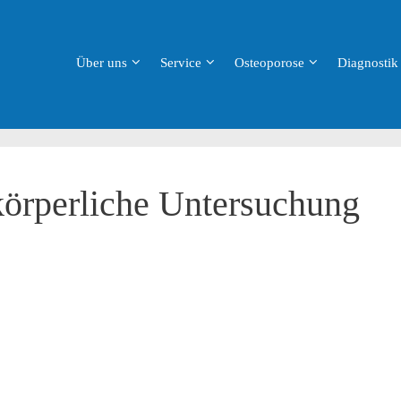
Über uns
Service
Osteoporose
Diagnostik
örperliche Untersuchung