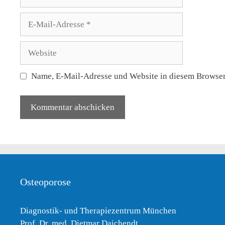
E-
Mail-
Adresse
Website
Name, E-Mail-Adresse und Website in diesem Browser
Osteoporose
Diagnostik- und Therapiezentrum München
Prof. Dr. med. Dietmar Daichendt