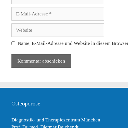
E-
Mail-
Adresse
Website
Name, E-Mail-Adresse und Website in diesem Browser
Osteoporose
Diagnostik- und Therapiezentrum München
Prof. Dr. med. Dietmar Daichendt