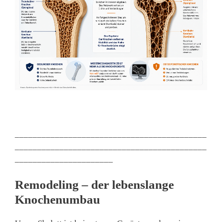
___________________________________________
___________________________________________
______________________
Remodeling – der lebenslange
Knochenumbau