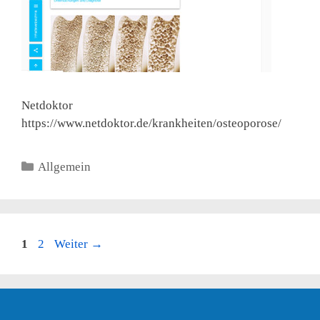
Netdoktor
https://www.netdoktor.de/krankheiten/osteoporose/
Kategorien
Allgemein
Seite
Seite
1
2
Weiter
→